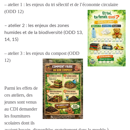
– atelier 1 :
les enjeux du tri sélectif et de l’économie circulaire
(ODD 12)
– atelier 2 : les enjeux des zones
humides et de la biodiversité (ODD 13,
14, 15)
– atelier 3 :
les enjeux du compost (ODD
12)
Par
mi
les effets de
ces ateliers, des
jeunes sont venus
au CDI demand
er
les fournitures
scolaires
dont ils
avaient besoin,
disponible
s
gratuitement dans le meuble à